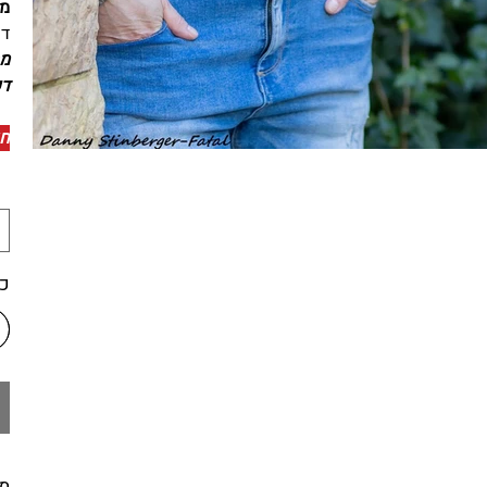
מא
דק
דקה
חו
כמ
מי