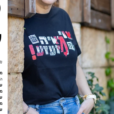
(
ש
‏100.00 ‏
מא
הו
שי
מא
שי
מא
שי