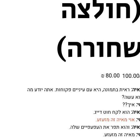
חולצה
חורה)
מחיר
מחיר
₪
מקורי
מבצע
יה:
ראית בתמונה, היא עם עיניים פקוחות. אתה יודע מה
א עשה?
:
איך??
יה:
הוא לקח חוט דייג.
:
אוי
מאיה
זה מזעזע.
יה:
והוא תפר את העפעפיים שלה.
:
מאיה זה מזעזע.