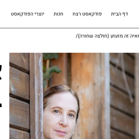
דף הבית
פודקאסט רצח
חנות
​יוצרי הפודקאסט
מאיה זה מזעזע (חולצה שחורה)
/
א
ז