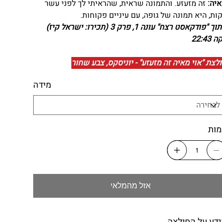
יה:
זה מזעזע. והתמונה שראית, ש
ה
ראיתי לך לפני עשר
ות, היא תמונה של גופה, עם עיניים פקוחות.
מתוך "פודקאסט רצח" עונה 1, פרק 3 (תכירו: ישראל קיז)
 22:43
לצת "אוי מאיה זה מזעזע" - יוניסקס, צבע שחור
מידה
ות
אזל מהמלאי
דע על החולצה