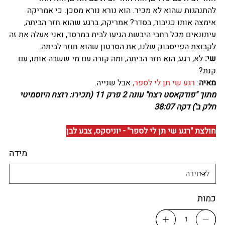
להתנהגות שהוא לא מכיר.
ה
וא נורא נורא מסכן. כי אמריקה
אימצה אותו כגיבור, בסדר? אמריקה, ברגע שהוא חזר הביתה,
עיתונאים מכל רחבי היבשת הגיעו לבית במרסד, ואני אעלה את זה
לקבוצת הפייסבוק שלנו, את הסרטון שהוא חוזר לביתה.
שי:
לא, רגע, הוא חזר הביתה, ומה קורה עם מי ששבה אותו, עם
קנת?
מאיה
:
רגע
שי תן לי לספר,
אבל שנייה.
מתוך "פודקאסט רצח" עונה 2 פרק 11 (תכירו: רוצח היוסמיטי
חלק ב') דקה 38:07
חולצת "רגע שי תן לי לספר" - יוניסקס, צבע לבן
מידה
כמות